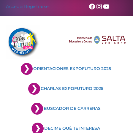
Skip
Facebook
Instagram
YouTub
Acceder
Registrarse
to
content
ORIENTACIONES EXPOFUTURO 2025
CHARLAS EXPOFUTURO 2025
BUSCADOR DE CARRERAS
DECIME QUÉ TE INTERESA