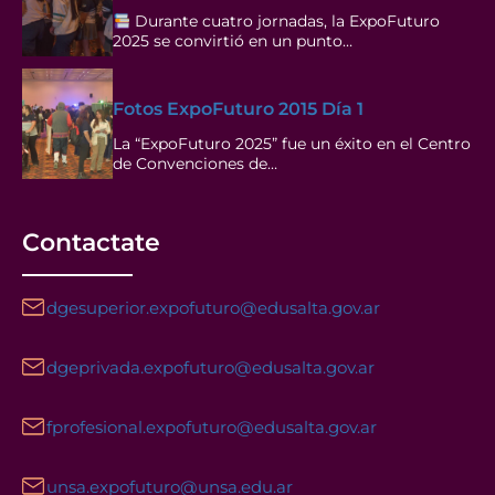
Durante cuatro jornadas, la ExpoFuturo
2025 se convirtió en un punto…
Fotos ExpoFuturo 2015 Día 1
La “ExpoFuturo 2025” fue un éxito en el Centro
de Convenciones de…
Contactate
dgesuperior.expofuturo@edusalta.gov.ar
dgeprivada.expofuturo@edusalta.gov.ar
fprofesional.expofuturo@edusalta.gov.ar
unsa.expofuturo@unsa.edu.ar