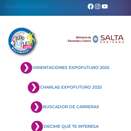
Skip
Facebook
Instagram
YouTub
Acceder
Registrarse
to
content
ORIENTACIONES EXPOFUTURO 2025
CHARLAS EXPOFUTURO 2025
BUSCADOR DE CARRERAS
DECIME QUÉ TE INTERESA