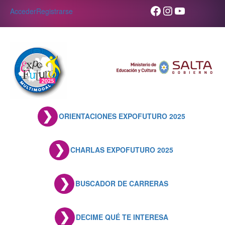
Skip
Facebook
Instagram
YouTube
Acceder
Registrarse
to
content
ORIENTACIONES EXPOFUTURO 2025
CHARLAS EXPOFUTURO 2025
BUSCADOR DE CARRERAS
DECIME QUÉ TE INTERESA