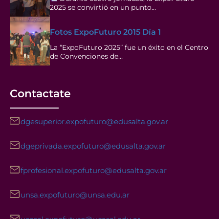
2025 se convirtió en un punto…
Fotos ExpoFuturo 2015 Día 1
La “ExpoFuturo 2025” fue un éxito en el Centro
de Convenciones de…
Contactate
dgesuperior.expofuturo@edusalta.gov.ar
dgeprivada.expofuturo@edusalta.gov.ar
fprofesional.expofuturo@edusalta.gov.ar
unsa.expofuturo@unsa.edu.ar