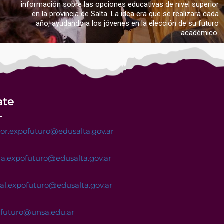
información sobre las opciones educativas de nivel superior
en la provincia de Salta. La idea era que se realizara cada
año, ayudando a los jóvenes en la elección de su futuro
académico.
ate
or.expofuturo@edusalta.gov.ar
a.expofuturo@edusalta.gov.ar
nal.expofuturo@edusalta.gov.ar
ofuturo@unsa.edu.ar