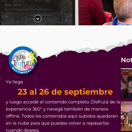
Año 2015
Se incorporan actividades…
Año 2016
Alumnos de colegios técnicos…
Not
Año 2017
Alumnos del interior también…
Ya llega
23 al 26 de septiembre
y luego accedé al contenido completo. Disfrutá de la
experiencia 360° y navegá también de manera
Año 2018
offline. Todos los contenidos aquí subidos quedaran
Alumnos asisten a las charlas…
en la nube para que puedas volver a repasarlos
cuando desees.