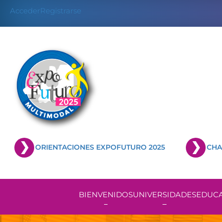
Skip
Acceder
Registrarse
to
content
ORIENTACIONES EXPOFUTURO 2025
CHA
BIENVENIDOS
UNIVERSIDADES
EDUCA