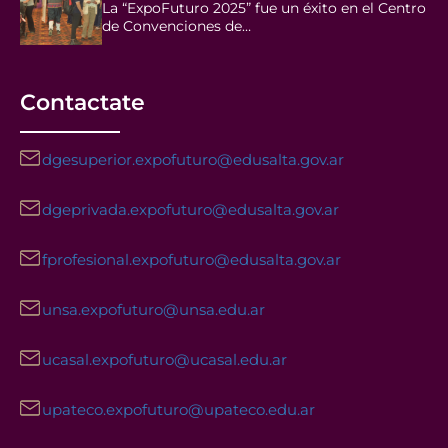
La “ExpoFuturo 2025” fue un éxito en el Centro
de Convenciones de…
Contactate
dgesuperior.expofuturo@edusalta.gov.ar
dgeprivada.expofuturo@edusalta.gov.ar
fprofesional.expofuturo@edusalta.gov.ar
unsa.expofuturo@unsa.edu.ar
ucasal.expofuturo@ucasal.edu.ar
upateco.expofuturo@upateco.edu.ar
Facebook
Instagram
YouTube