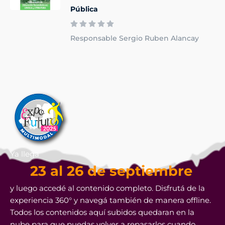
Pública
Responsable Sergio Ruben Alancay
Ya llega
23 al 26 de septiembre
y luego accedé al contenido completo. Disfrutá de la
experiencia 360° y navegá también de manera offline.
Todos los contenidos aquí subidos quedaran en la
nube para que puedas volver a repasarlos cuando