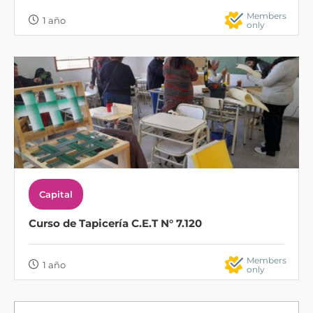
Members
1 año
only
Capital
Curso de Tapicería C.E.T N° 7.120
Members
1 año
only