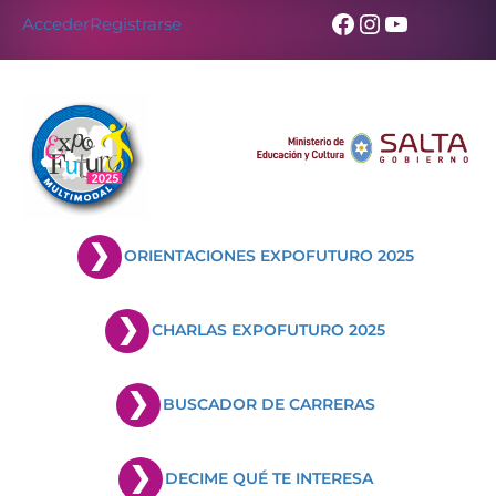
Skip
Facebook
Instagram
YouTub
Acceder
Registrarse
to
content
ORIENTACIONES EXPOFUTURO 2025
CHARLAS EXPOFUTURO 2025
BUSCADOR DE CARRERAS
DECIME QUÉ TE INTERESA