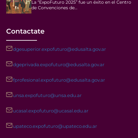
La “ExpoFuturo 2025” fue un éxito en el Centro
de Convenciones de…
Contactate
dgesuperior.expofuturo@edusalta.gov.ar
dgeprivada.expofuturo@edusalta.gov.ar
fprofesional.expofuturo@edusalta.gov.ar
unsa.expofuturo@unsa.edu.ar
ucasal.expofuturo@ucasal.edu.ar
upateco.expofuturo@upateco.edu.ar
Facebook
Instagram
YouTube