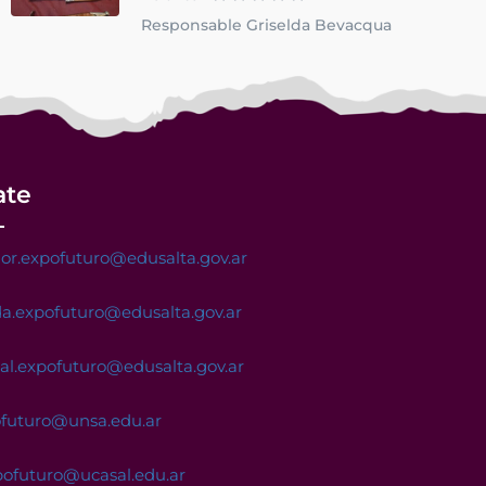
Responsable Griselda Bevacqua
ate
or.expofuturo@edusalta.gov.ar
a.expofuturo@edusalta.gov.ar
nal.expofuturo@edusalta.gov.ar
ofuturo@unsa.edu.ar
pofuturo@ucasal.edu.ar