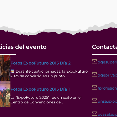
icias del evento
Contact
dgesuperi
Fotos ExpoFuturo 2015 Día 2
Durante cuatro jornadas, la ExpoFuturo
dgeprivad
2025 se convirtió en un punto…
fprofesio
Fotos ExpoFuturo 2015 Día 1
La “ExpoFuturo 2025” fue un éxito en el
unsa.exp
Centro de Convenciones de…
ucasal.ex