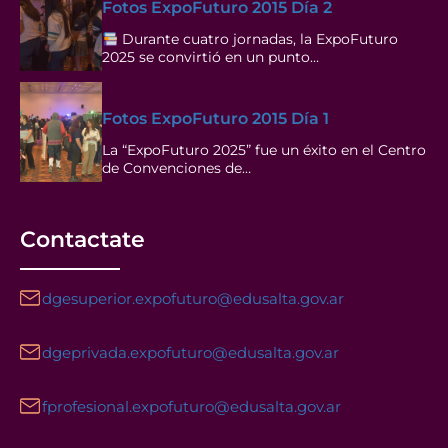
Fotos ExpoFuturo 2015 Día 2
Durante cuatro jornadas, la ExpoFuturo
2025 se convirtió en un punto…
Fotos ExpoFuturo 2015 Día 1
La “ExpoFuturo 2025” fue un éxito en el Centro
de Convenciones de…
Contactate
dgesuperior.expofuturo@edusalta.gov.ar
dgeprivada.expofuturo@edusalta.gov.ar
fprofesional.expofuturo@edusalta.gov.ar