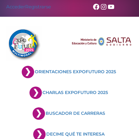
Skip
Facebook
Instagram
YouTub
Acceder
Registrarse
to
content
ORIENTACIONES EXPOFUTURO 2025
CHARLAS EXPOFUTURO 2025
BUSCADOR DE CARRERAS
DECIME QUÉ TE INTERESA