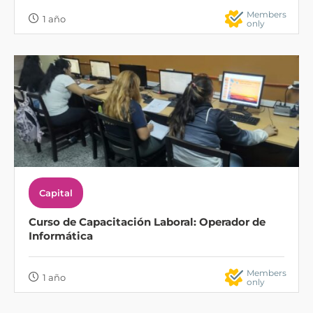
Members
1 año
only
Capital
Curso de Capacitación Laboral: Operador de
Informática
Members
1 año
only