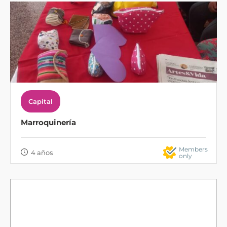
Capital
Marroquinería
Members
4 años
only