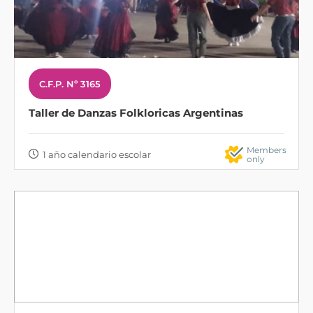
C.F.P. Nº 3165
Taller de Danzas Folkloricas Argentinas
Members
1 año calendario escolar
only