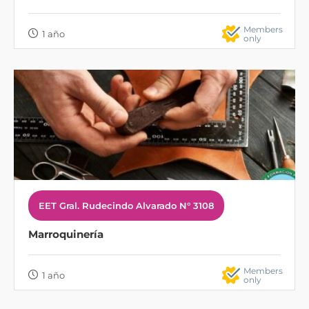
Members
1 año
only
EET Gral. Rudecindo Alvarado N° 3108
Marroquinería
Members
1 año
only