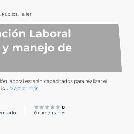
,
Pública,
Taller
ación Laboral
 y manejo de
ión laboral estarán capacitados para realizar el
rio
...
Mostrar más
0
eresado
0 comentarios