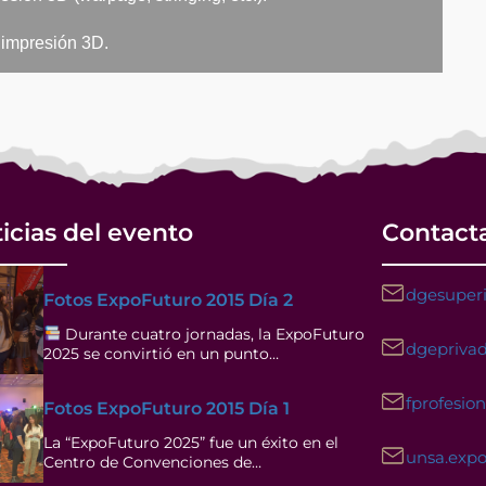
a impresión 3D.
icias del evento
Contact
dgesuperi
Fotos ExpoFuturo 2015 Día 2
Durante cuatro jornadas, la ExpoFuturo
dgeprivad
2025 se convirtió en un punto…
fprofesio
Fotos ExpoFuturo 2015 Día 1
La “ExpoFuturo 2025” fue un éxito en el
unsa.exp
Centro de Convenciones de…