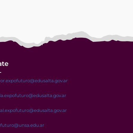
ate
or.expofuturo@edusalta.gov.ar
a.expofuturo@edusalta.gov.ar
nal.expofuturo@edusalta.gov.ar
ofuturo@unsa.edu.ar