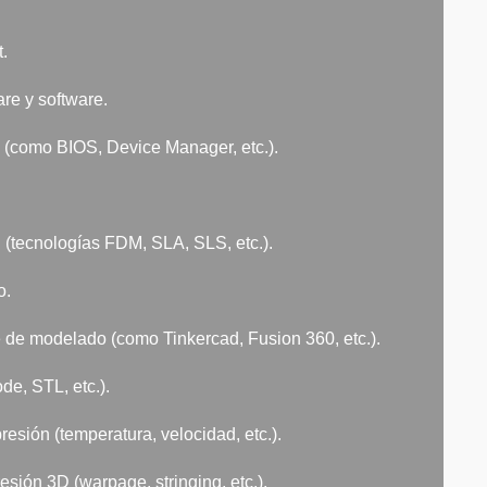
t.
re y software.
n (como BIOS, Device Manager, etc.).
(tecnologías FDM, SLA, SLS, etc.).
o.
e de modelado (como Tinkercad, Fusion 360, etc.).
de, STL, etc.).
resión (temperatura, velocidad, etc.).
sión 3D (warpage, stringing, etc.).