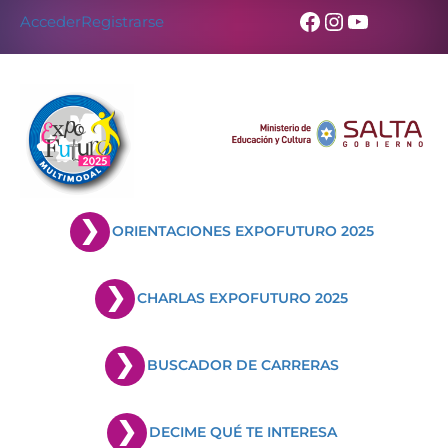
Skip
Facebook
Instagram
YouTub
Acceder
Registrarse
to
content
ORIENTACIONES EXPOFUTURO 2025
CHARLAS EXPOFUTURO 2025
BUSCADOR DE CARRERAS
DECIME QUÉ TE INTERESA