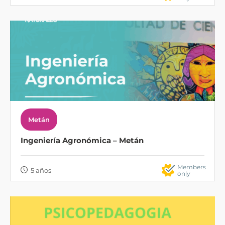
Metán
Ingeniería Agronómica – Metán
Members
5 años
only