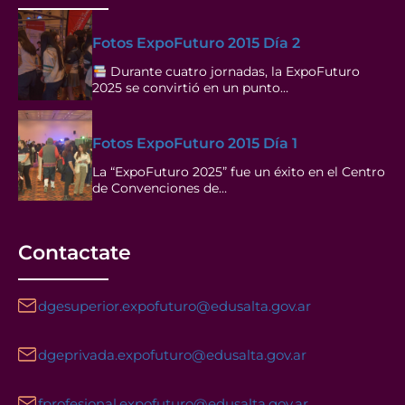
Fotos ExpoFuturo 2015 Día 2
Durante cuatro jornadas, la ExpoFuturo
2025 se convirtió en un punto…
Fotos ExpoFuturo 2015 Día 1
La “ExpoFuturo 2025” fue un éxito en el Centro
de Convenciones de…
Contactate
dgesuperior.expofuturo@edusalta.gov.ar
dgeprivada.expofuturo@edusalta.gov.ar
fprofesional.expofuturo@edusalta.gov.ar