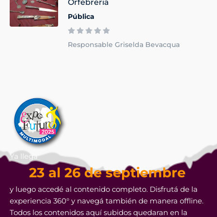
Orfebreria
Pública
Responsable Griselda Bevacqua
Ya llega
23 al 26 de septiembre
y luego accedé al contenido completo. Disfrutá de la
experiencia 360° y navegá también de manera offline.
Todos los contenidos aquí subidos quedaran en la