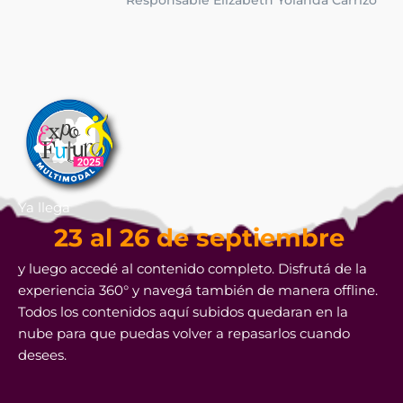
Responsable Elizabeth Yolanda Carrizo
Ya llega
23 al 26 de septiembre
y luego accedé al contenido completo. Disfrutá de la
experiencia 360° y navegá también de manera offline.
Todos los contenidos aquí subidos quedaran en la
nube para que puedas volver a repasarlos cuando
desees.