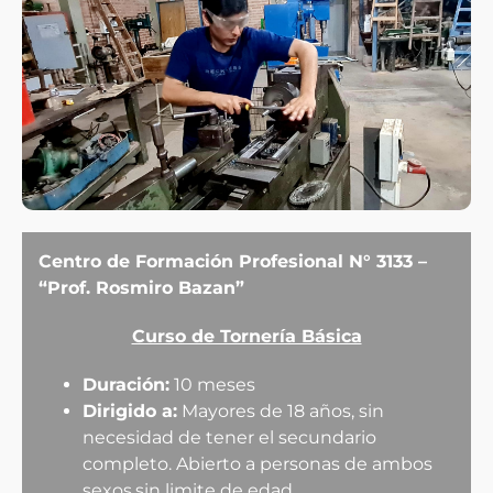
Centro de Formación Profesional N° 3133 –
“Prof. Rosmiro Bazan”
Curso de Tornería Básica
Duración:
10 meses
Dirigido a:
Mayores de 18 años, sin
necesidad de tener el secundario
completo. Abierto a personas de ambos
sexos.sin limite de edad.