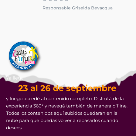
Responsable Griselda Bevacqua
Ya llega
23 al 26 de septiembre
y luego accedé al contenido completo. Disfrutá de la
experiencia 360° y navegá también de manera offline.
Todos los contenidos aquí subidos quedaran en la
nube para que puedas volver a repasarlos cuando
desees.