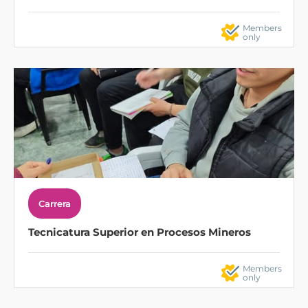
Members
only
Carrera
Tecnicatura Superior en Procesos Mineros
Members
only