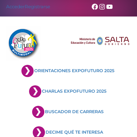
Skip
Facebook
Instagram
YouTub
Acceder
Registrarse
to
content
ORIENTACIONES EXPOFUTURO 2025
CHARLAS EXPOFUTURO 2025
BUSCADOR DE CARRERAS
DECIME QUÉ TE INTERESA