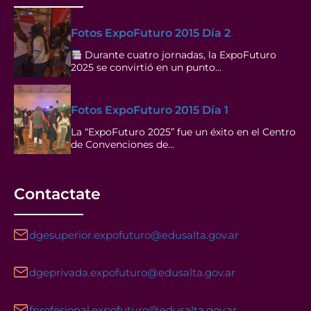
Fotos ExpoFuturo 2015 Día 2
Durante cuatro jornadas, la ExpoFuturo
2025 se convirtió en un punto…
Fotos ExpoFuturo 2015 Día 1
La “ExpoFuturo 2025” fue un éxito en el Centro
de Convenciones de…
Contactate
dgesuperior.expofuturo@edusalta.gov.ar
dgeprivada.expofuturo@edusalta.gov.ar
fprofesional.expofuturo@edusalta.gov.ar