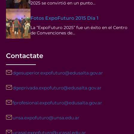
2025 se convirtió en un punto…
Fotos ExpoFuturo 2015 Día 1
La “ExpoFuturo 2025” fue un éxito en el Centro
de Convenciones de…
Contactate
dgesuperior.expofuturo@edusalta.gov.ar
dgeprivada.expofuturo@edusalta.gov.ar
fprofesional.expofuturo@edusalta.gov.ar
unsa.expofuturo@unsa.edu.ar
ucasal.expofuturo@ucasal.edu.ar