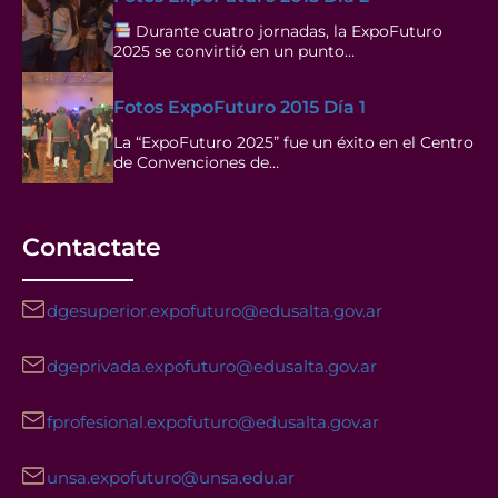
Durante cuatro jornadas, la ExpoFuturo
2025 se convirtió en un punto…
Fotos ExpoFuturo 2015 Día 1
La “ExpoFuturo 2025” fue un éxito en el Centro
de Convenciones de…
Contactate
dgesuperior.expofuturo@edusalta.gov.ar
dgeprivada.expofuturo@edusalta.gov.ar
fprofesional.expofuturo@edusalta.gov.ar
unsa.expofuturo@unsa.edu.ar