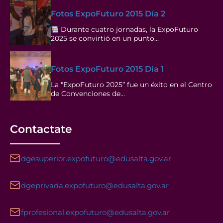
Fotos ExpoFuturo 2015 Día 2
Durante cuatro jornadas, la ExpoFuturo
2025 se convirtió en un punto…
Fotos ExpoFuturo 2015 Día 1
La “ExpoFuturo 2025” fue un éxito en el Centro
de Convenciones de…
Contactate
dgesuperior.expofuturo@edusalta.gov.ar
dgeprivada.expofuturo@edusalta.gov.ar
fprofesional.expofuturo@edusalta.gov.ar