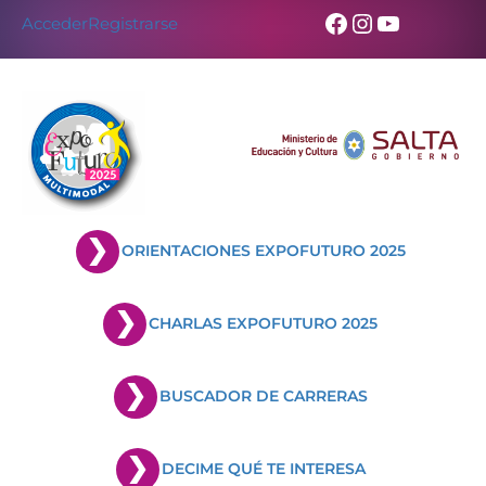
Skip
Facebook
Instagram
YouTub
Acceder
Registrarse
to
content
ORIENTACIONES EXPOFUTURO 2025
CHARLAS EXPOFUTURO 2025
BUSCADOR DE CARRERAS
DECIME QUÉ TE INTERESA