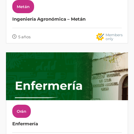
Metán
Ingeniería Agronómica – Metán
Members
5 años
only
Orán
Enfermería