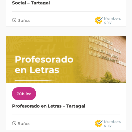
Social – Tartagal
Members
3 años
only
Pública
Profesorado en Letras – Tartagal
Members
5 años
only