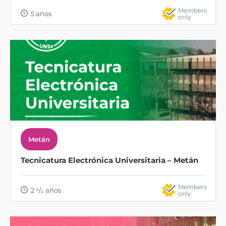
Members
5 años
only
Metán
Tecnicatura Electrónica Universitaria – Metán
Members
2 ¹/₂ años
only