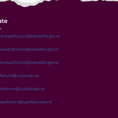
ate
or.expofuturo@edusalta.gov.ar
a.expofuturo@edusalta.gov.ar
nal.expofuturo@edusalta.gov.ar
ofuturo@unsa.edu.ar
pofuturo@ucasal.edu.ar
expofuturo@upateco.edu.ar