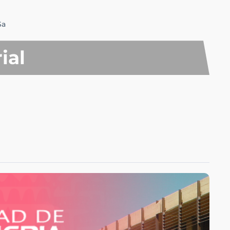
Sa
ial