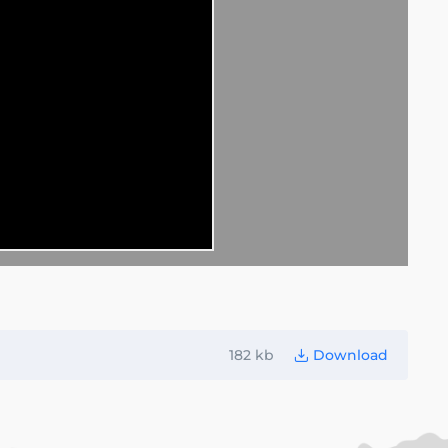
182 kb
Download