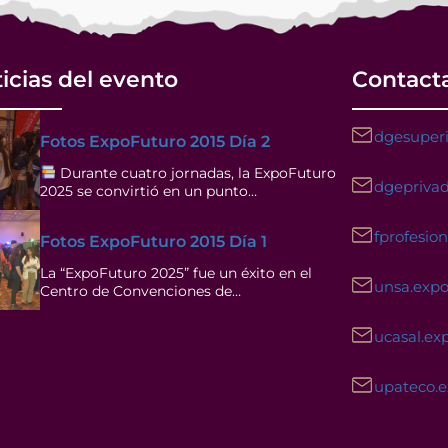
icias del evento
Contact
dgesuperi
Fotos ExpoFuturo 2015 Día 2
Durante cuatro jornadas, la ExpoFuturo
dgeprivad
2025 se convirtió en un punto…
fprofesio
Fotos ExpoFuturo 2015 Día 1
La “ExpoFuturo 2025” fue un éxito en el
unsa.exp
Centro de Convenciones de…
ucasal.ex
upateco.
Facebook
Instagram
YouTube