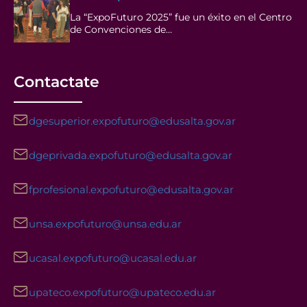
La “ExpoFuturo 2025” fue un éxito en el Centro
de Convenciones de…
Contactate
dgesuperior.expofuturo@edusalta.gov.ar
dgeprivada.expofuturo@edusalta.gov.ar
fprofesional.expofuturo@edusalta.gov.ar
unsa.expofuturo@unsa.edu.ar
ucasal.expofuturo@ucasal.edu.ar
upateco.expofuturo@upateco.edu.ar
Facebook
Instagram
YouTube