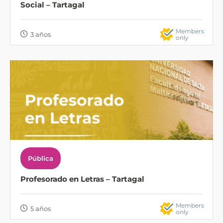
Social – Tartagal
Members
3 años
only
Pública
Profesorado en Letras – Tartagal
Members
5 años
only