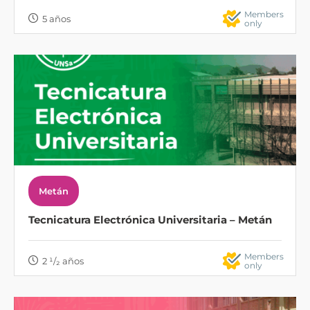
Members
5 años
only
Metán
Tecnicatura Electrónica Universitaria – Metán
Members
2 ¹/₂ años
only