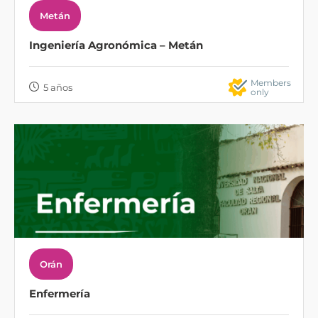
Metán
Ingeniería Agronómica – Metán
Members
5 años
only
Orán
Enfermería