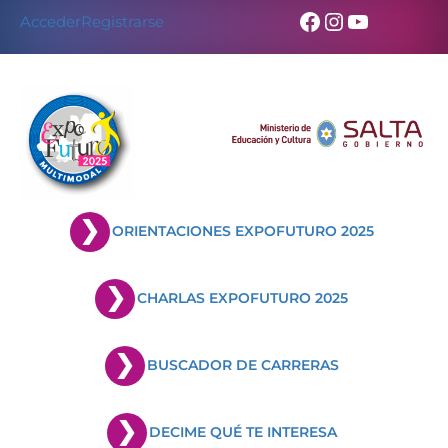
Skip
Facebook
Instagram
YouTub
Acceder
Registrarse
to
content
ORIENTACIONES EXPOFUTURO 2025
CHARLAS EXPOFUTURO 2025
BUSCADOR DE CARRERAS
DECIME QUÉ TE INTERESA