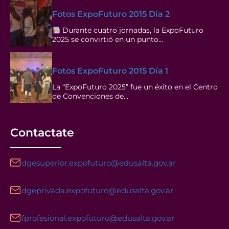
Fotos ExpoFuturo 2015 Día 2
Durante cuatro jornadas, la ExpoFuturo
2025 se convirtió en un punto…
Fotos ExpoFuturo 2015 Día 1
La “ExpoFuturo 2025” fue un éxito en el Centro
de Convenciones de…
Contactate
dgesuperior.expofuturo@edusalta.gov.ar
dgeprivada.expofuturo@edusalta.gov.ar
fprofesional.expofuturo@edusalta.gov.ar