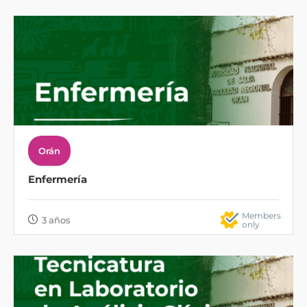
Orán
Enfermería
Members
3 años
only