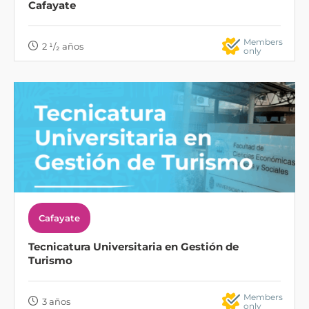
Cafayate
Members
2 ¹/₂ años
only
Cafayate
Tecnicatura Universitaria en Gestión de
Turismo
Members
3 años
only