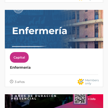
Capital
Enfermería
Members
3 años
only