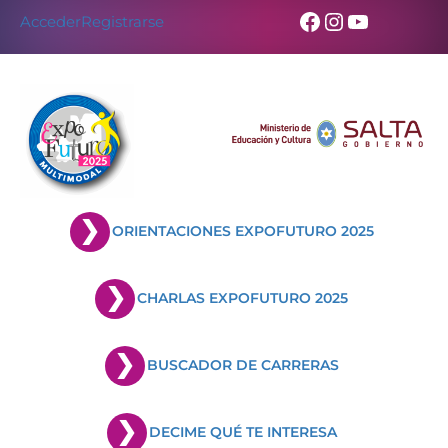
Skip
Facebook
Instagram
YouTub
Acceder
Registrarse
to
content
ORIENTACIONES EXPOFUTURO 2025
CHARLAS EXPOFUTURO 2025
BUSCADOR DE CARRERAS
DECIME QUÉ TE INTERESA