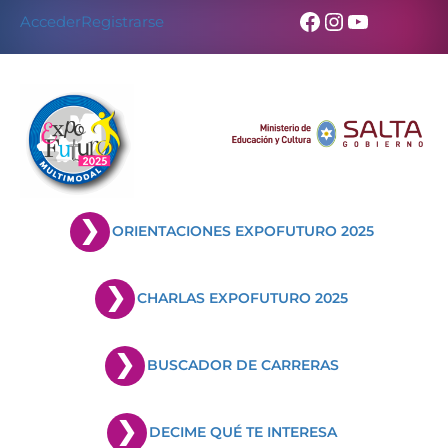
Skip
Facebook
Instagram
YouTub
Acceder
Registrarse
to
content
ORIENTACIONES EXPOFUTURO 2025
CHARLAS EXPOFUTURO 2025
BUSCADOR DE CARRERAS
DECIME QUÉ TE INTERESA