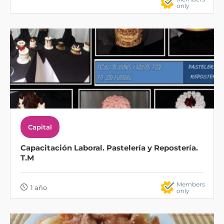
only
Capital
Capacitación Laboral. Pastelería y Repostería.
T.M
Members
1 año
only