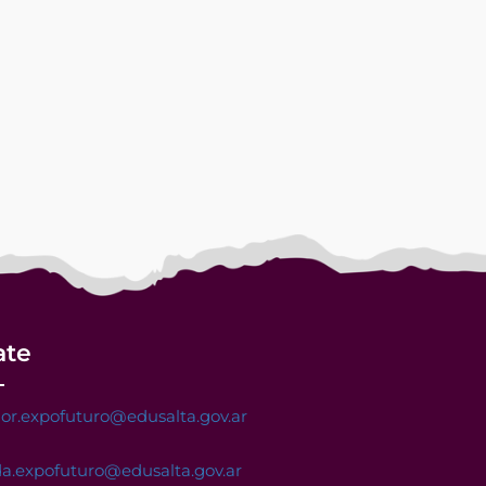
ate
or.expofuturo@edusalta.gov.ar
a.expofuturo@edusalta.gov.ar