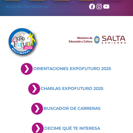
Skip
Facebook
Instagram
YouTub
Acceder
Registrarse
to
content
ORIENTACIONES EXPOFUTURO 2025
CHARLAS EXPOFUTURO 2025
BUSCADOR DE CARRERAS
DECIME QUÉ TE INTERESA