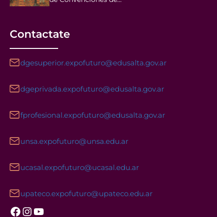
Contactate
dgesuperior.expofuturo@edusalta.gov.ar
dgeprivada.expofuturo@edusalta.gov.ar
fprofesional.expofuturo@edusalta.gov.ar
unsa.expofuturo@unsa.edu.ar
ucasal.expofuturo@ucasal.edu.ar
upateco.expofuturo@upateco.edu.ar
Facebook
Instagram
YouTube