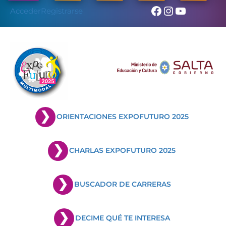
Skip
Facebook
Instagram
YouTub
Acceder
Registrarse
to
content
ORIENTACIONES EXPOFUTURO 2025
CHARLAS EXPOFUTURO 2025
BUSCADOR DE CARRERAS
DECIME QUÉ TE INTERESA