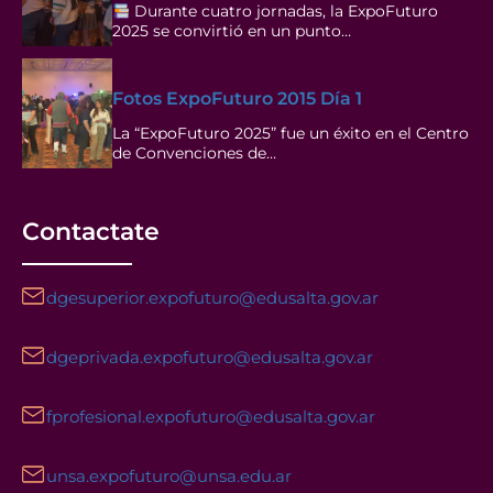
Durante cuatro jornadas, la ExpoFuturo
2025 se convirtió en un punto…
Fotos ExpoFuturo 2015 Día 1
La “ExpoFuturo 2025” fue un éxito en el Centro
de Convenciones de…
Contactate
dgesuperior.expofuturo@edusalta.gov.ar
dgeprivada.expofuturo@edusalta.gov.ar
fprofesional.expofuturo@edusalta.gov.ar
unsa.expofuturo@unsa.edu.ar