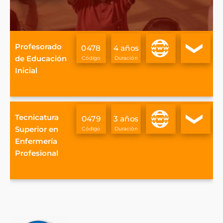
Info
Ver
Profesorado
0478
4 años
descripci
ón
de Educación
Inicial
Info
Ver
Tecnicatura
0479
3 años
descripci
ón
Superior en
Enfermería
Profesional