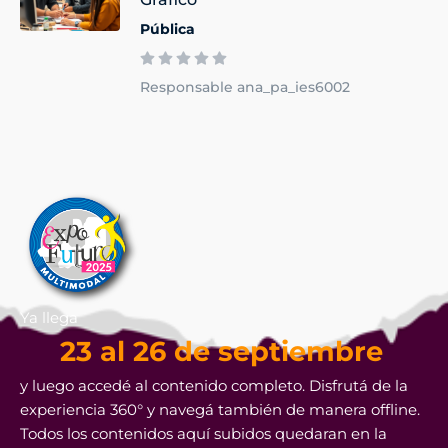
Pública
Responsable ana_pa_ies6002
Ya llega
23 al 26 de septiembre
y luego accedé al contenido completo. Disfrutá de la
experiencia 360° y navegá también de manera offline.
Todos los contenidos aquí subidos quedaran en la