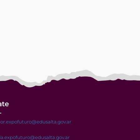
ate
or.expofuturo@edusalta.gov.ar
a.expofuturo@edusalta.gov.ar