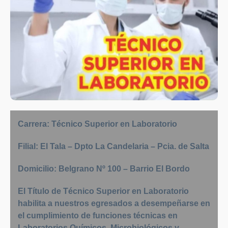
Carrera: Técnico Superior en Laboratorio
Filial: El Tala – Dpto La Candelaria – Pcia. de Salta
Domicilio: Belgrano Nº 100 – Barrio El Bordo
El Título de Técnico Superior en Laboratorio
habilita a nuestros egresados ​​a desempeñarse en
el cumplimiento de funciones técnicas en
Laboratorios Químicos, Microbiológicos y