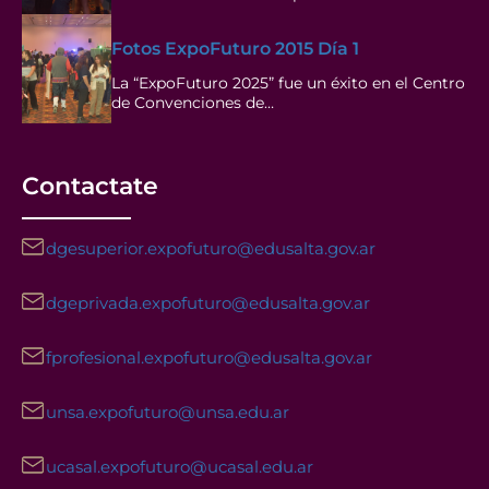
Fotos ExpoFuturo 2015 Día 1
La “ExpoFuturo 2025” fue un éxito en el Centro
de Convenciones de…
Contactate
dgesuperior.expofuturo@edusalta.gov.ar
dgeprivada.expofuturo@edusalta.gov.ar
fprofesional.expofuturo@edusalta.gov.ar
unsa.expofuturo@unsa.edu.ar
ucasal.expofuturo@ucasal.edu.ar