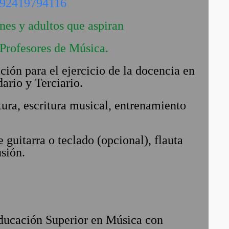
92419794116
nes y adultos que aspiran
 Profesores de Música.
ción para el ejercicio de la docencia en
dario y Terciario.
tura, escritura musical, entrenamiento
 guitarra o teclado (opcional), flauta
sión.
ducación Superior en Música con