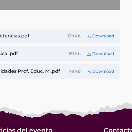
etencias.pdf
130 kb
Download
ical.pdf
151 kb
Download
idades Prof. Educ. M..pdf
78 kb
Download
icias del evento
Contact