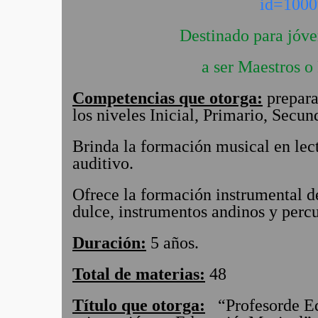
id=1000
Destinado
para
jóve
a ser Maestros o
Competencias que otorga:
prepara
los niveles Inicial, Primario, Secun
Brinda
la formación musical en lec
auditivo.
Ofrece la
formación instrumental de
dulce, instrumentos andinos y percu
Duración:
5 años.
Total de materias:
48
Título que otorga:
“Profesor
de E