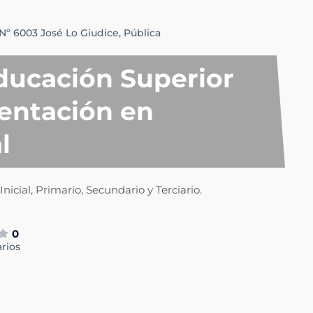
Nº 6003 José Lo Giudice,
Pública
ducación Superior
ientación en
l
nicial, Primario, Secundario y Terciario.
0
rios