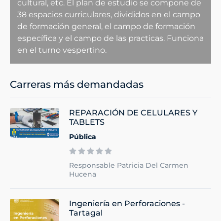
cultural, etc. El plan de estudio se compone de
38 espacios curriculares, divididos en el campo
de formación general, el campo de formación
específica y el campo de las practicas. Funciona
en el turno vespertino.
Carreras más demandadas
REPARACIÓN DE CELULARES Y
TABLETS
Pública
Responsable Patricia Del Carmen
Hucena
Ingeniería en Perforaciones -
Tartagal