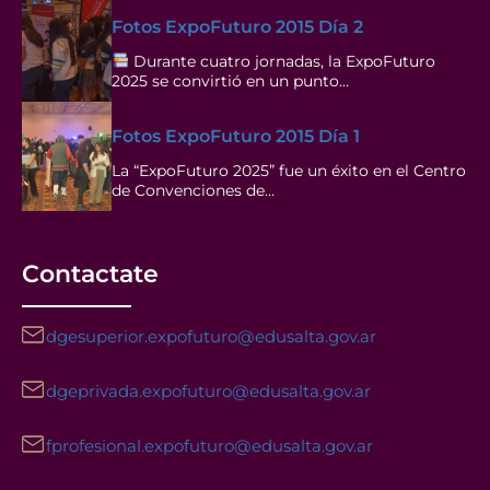
Fotos ExpoFuturo 2015 Día 2
Durante cuatro jornadas, la ExpoFuturo
2025 se convirtió en un punto…
Fotos ExpoFuturo 2015 Día 1
La “ExpoFuturo 2025” fue un éxito en el Centro
de Convenciones de…
Contactate
dgesuperior.expofuturo@edusalta.gov.ar
dgeprivada.expofuturo@edusalta.gov.ar
fprofesional.expofuturo@edusalta.gov.ar