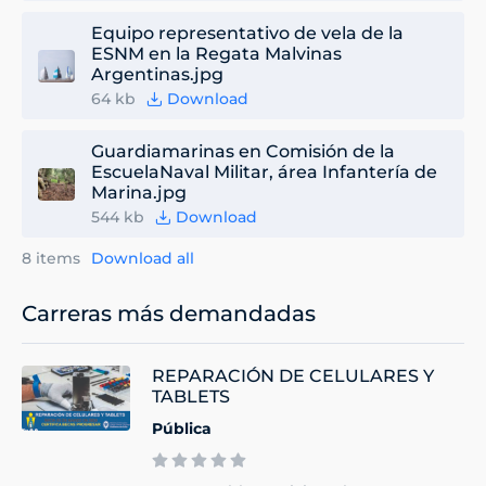
Equipo representativo de vela de la
ESNM en la Regata Malvinas
Argentinas.jpg
64 kb
Download
Guardiamarinas en Comisión de la
EscuelaNaval Militar, área Infantería de
Marina.jpg
544 kb
Download
8 items
Download all
Carreras más demandadas
REPARACIÓN DE CELULARES Y
TABLETS
Pública