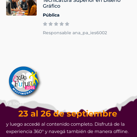
Tecnicatura Superior en Diseño
Gráfico
Pública
Responsable ana_pa_ies6002
Ya llega
23 al 26 de septiembre
y luego accedé al contenido completo. Disfrutá de la
experiencia 360° y navegá también de manera offline.