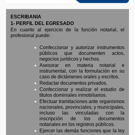
ESCRIBANIA
1- PERFIL DEL EGRESADO
En cuanto al ejercicio de la función notarial, el
profesional puede:
Confeccionar y autorizar instrumentos
públicos que documenten actos,
negocios jurídicos y hechos.
Asesorar en materia notarial e
instrumental, con la formulación en su
caso de dictámenes orales y escritos.
Redactar documentos privados.
Confeccionar y realizar el estudio de
títulos dominiales inmobiliarios.
Efectuar tramitaciones ante organismos
nacionales, provinciales, y municipales,
incluso las vinculadas con la
inscripción de los documentos
notariales en los registros públicos.
Ejercer las demás funciones que la ley