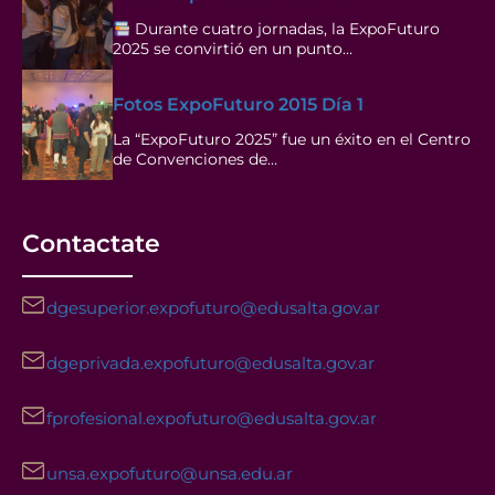
Durante cuatro jornadas, la ExpoFuturo
2025 se convirtió en un punto…
Fotos ExpoFuturo 2015 Día 1
La “ExpoFuturo 2025” fue un éxito en el Centro
de Convenciones de…
Contactate
dgesuperior.expofuturo@edusalta.gov.ar
dgeprivada.expofuturo@edusalta.gov.ar
fprofesional.expofuturo@edusalta.gov.ar
unsa.expofuturo@unsa.edu.ar