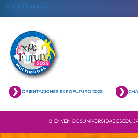
Skip
Acceder
Registrarse
to
content
ORIENTACIONES EXPOFUTURO 2025
CHA
BIENVENIDOS
UNIVERSIDADES
EDUCA