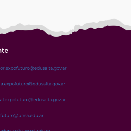
ate
or.expofuturo@edusalta.gov.ar
a.expofuturo@edusalta.gov.ar
nal.expofuturo@edusalta.gov.ar
ofuturo@unsa.edu.ar