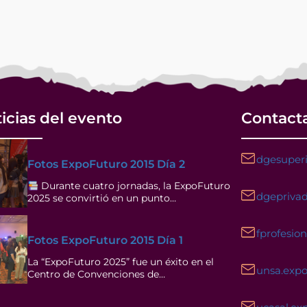
icias del evento
Contact
dgesuperi
Fotos ExpoFuturo 2015 Día 2
Durante cuatro jornadas, la ExpoFuturo
dgeprivad
2025 se convirtió en un punto…
fprofesio
Fotos ExpoFuturo 2015 Día 1
La “ExpoFuturo 2025” fue un éxito en el
unsa.exp
Centro de Convenciones de…