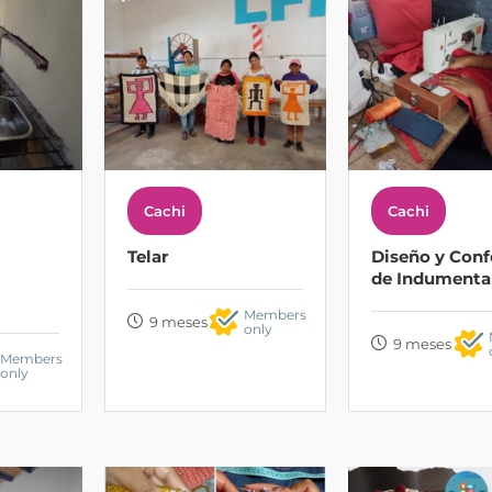
Cachi
Cachi
Telar
Diseño y Conf
de Indumenta
Members
9 meses
only
9 meses
Members
only