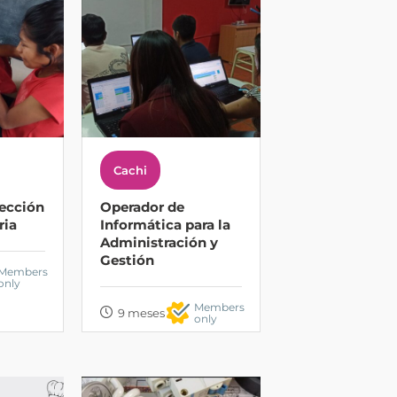
Cachi
ección
Operador de
ria
Informática para la
Administración y
Gestión
Members
only
Members
9 meses
only