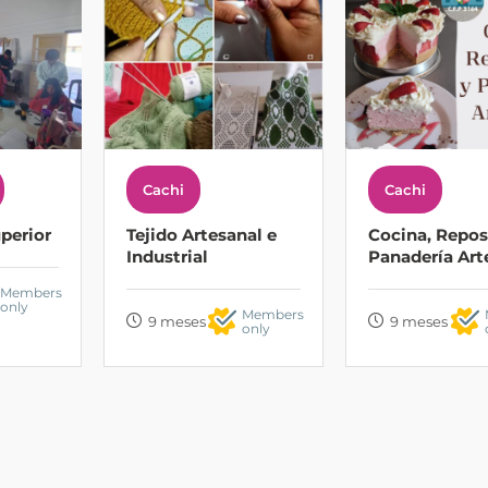
Cachi
Cachi
perior
Tejido Artesanal e
Cocina, Repos
Industrial
Panadería Art
Members
only
Members
9 meses
9 meses
only