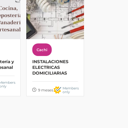
Cachi
tería y
INSTALACIONES
esanal
ELECTRICAS
DOMICILIARIAS
Members
only
Members
9 meses
only