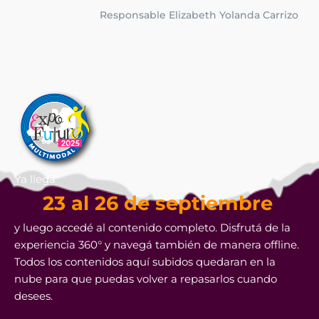
Responsable Elizabeth Yolanda Carrizo
Ya llega
23 al 26 de septiembre
y luego accedé al contenido completo. Disfrutá de la
experiencia 360° y navegá también de manera offline.
Todos los contenidos aquí subidos quedaran en la
nube para que puedas volver a repasarlos cuando
desees.