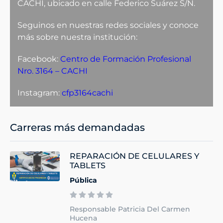
CACHI, ubicado en calle Federico Suárez S/N.
Seguinos en nuestras redes sociales y conoce
más sobre nuestra institución:
Facebook:
Centro de Formación Profesional
Nro. 3164 – CACHI
Instagram:
cfp3164cachi
Carreras más demandadas
REPARACIÓN DE CELULARES Y
TABLETS
Pública
Responsable Patricia Del Carmen
Hucena