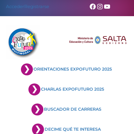
Skip
Facebook
Instagram
YouTub
Acceder
Registrarse
to
content
ORIENTACIONES EXPOFUTURO 2025
CHARLAS EXPOFUTURO 2025
BUSCADOR DE CARRERAS
DECIME QUÉ TE INTERESA