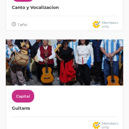
Canto y Vocalizacion
Members
1 año
only
Capital
Guitarra
Members
only