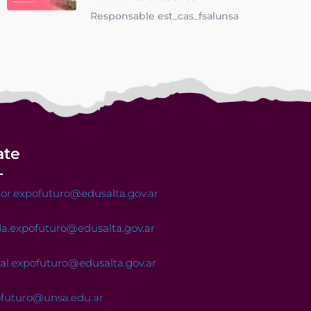
Responsable est_cas_fsalunsa
ate
or.expofuturo@edusalta.gov.ar
a.expofuturo@edusalta.gov.ar
nal.expofuturo@edusalta.gov.ar
ofuturo@unsa.edu.ar