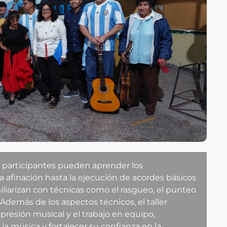
os participantes pueden aprender los
afinación hasta la ejecución de acordes básicos
miliarizan con técnicas como el rasgueo, el punteo
Además de los aspectos técnicos, el taller
xpresión musical y el trabajo en equipo,
 la música y fortalecer su confianza en la