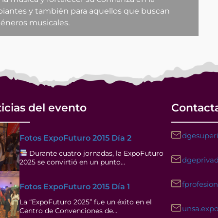
cipiantes y también para aquellos que buscan
géneros musicales.
icias del evento
Contact
dgesuperi
Fotos ExpoFuturo 2015 Día 2
Durante cuatro jornadas, la ExpoFuturo
dgeprivad
2025 se convirtió en un punto…
fprofesio
Fotos ExpoFuturo 2015 Día 1
La “ExpoFuturo 2025” fue un éxito en el
unsa.exp
Centro de Convenciones de…