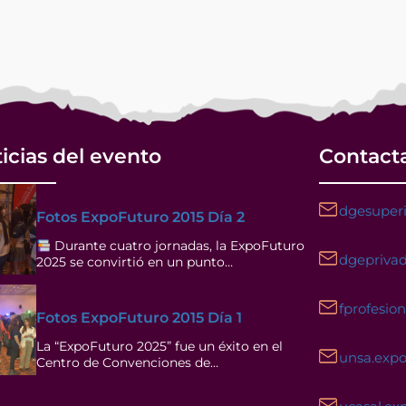
icias del evento
Contact
dgesuperi
Fotos ExpoFuturo 2015 Día 2
Durante cuatro jornadas, la ExpoFuturo
dgeprivad
2025 se convirtió en un punto…
fprofesio
Fotos ExpoFuturo 2015 Día 1
La “ExpoFuturo 2025” fue un éxito en el
unsa.exp
Centro de Convenciones de…