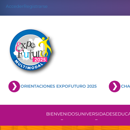
Skip
Acceder
Registrarse
to
content
ORIENTACIONES EXPOFUTURO 2025
CHA
BIENVENIDOS
UNIVERSIDADES
EDUCA