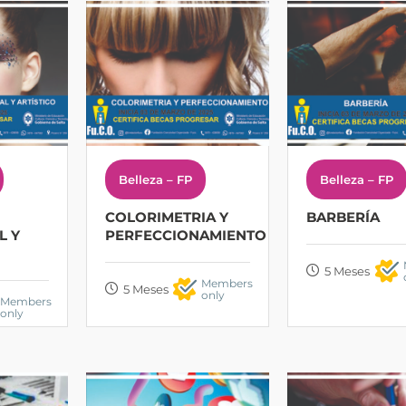
Belleza – FP
Belleza – FP
COLORIMETRIA Y
BARBERÍA
L Y
PERFECCIONAMIENTO
5 Meses
Members
5 Meses
only
Members
only