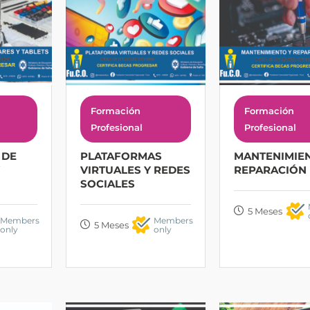
Formación
Formación
Profesional
Profesional
 DE
PLATAFORMAS
MANTENIMIEN
VIRTUALES Y REDES
REPARACIÓN 
SOCIALES
5 Meses
Members
Members
5 Meses
only
only