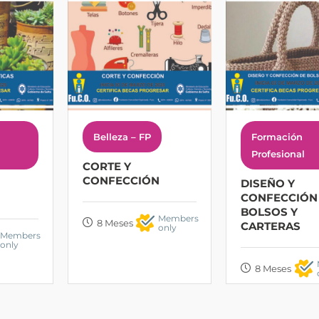
Belleza – FP
Formación
Profesional
CORTE Y
CONFECCIÓN
DISEÑO Y
CONFECCIÓN
BOLSOS Y
Members
8 Meses
CARTERAS
only
Members
only
8 Meses