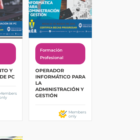
Formación
Profesional
TO Y
OPERADOR
DE PC
INFORMÁTICO PARA
LA
ADMINISTRACIÓN Y
Members
GESTIÓN
only
Members
only