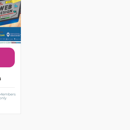
B
Members
only