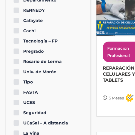
Departamento
KENNEDY
Cafayate
Cachi
Tecnología – FP
Formación
Pregrado
Profesional
Rosario de Lerma
REPARACIÓN
Univ. de Morón
CELULARES Y
TABLETS
Tipo
FASTA
5 Meses
UCES
Seguridad
UCaSal – A distancia
La Viña