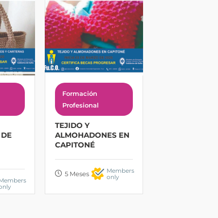
Formación
Profesional
TEJIDO Y
 DE
ALMOHADONES EN
CAPITONÉ
Members
5 Meses
only
Members
only