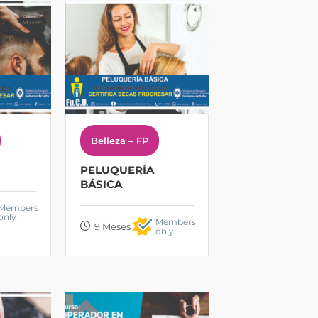
Belleza – FP
PELUQUERÍA
BÁSICA
Members
only
Members
9 Meses
only