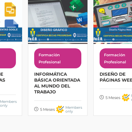
Formación
Formación
Profesional
Profesional
DE
INFORMÁTICA
DISEÑO DE
AS
BÁSICA ORIENTADA
PÁGINAS WE
AL MUNDO DEL
TRABAJO
5 Meses
Members
only
Members
5 Meses
only