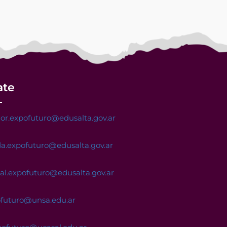
ate
or.expofuturo@edusalta.gov.ar
a.expofuturo@edusalta.gov.ar
nal.expofuturo@edusalta.gov.ar
ofuturo@unsa.edu.ar