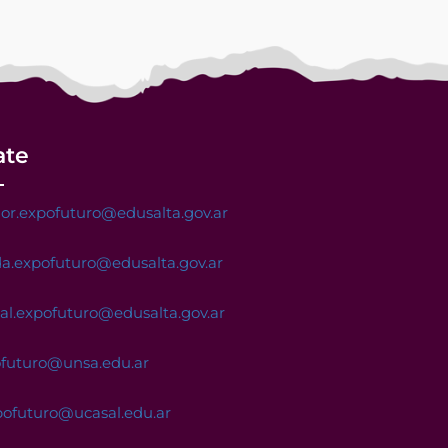
ate
or.expofuturo@edusalta.gov.ar
a.expofuturo@edusalta.gov.ar
nal.expofuturo@edusalta.gov.ar
ofuturo@unsa.edu.ar
pofuturo@ucasal.edu.ar