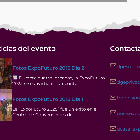
icias del evento
Contact
dgesuperi
Fotos ExpoFuturo 2015 Día 2
Durante cuatro jornadas, la ExpoFuturo
dgeprivad
2025 se convirtió en un punto…
fprofesio
Fotos ExpoFuturo 2015 Día 1
La “ExpoFuturo 2025” fue un éxito en el
unsa.exp
Centro de Convenciones de…
ucasal.ex