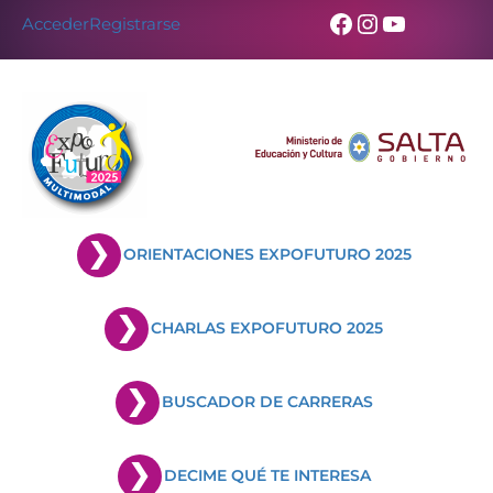
Skip
Facebook
Instagram
YouTub
Acceder
Registrarse
to
content
ORIENTACIONES EXPOFUTURO 2025
CHARLAS EXPOFUTURO 2025
BUSCADOR DE CARRERAS
DECIME QUÉ TE INTERESA