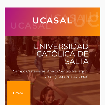
U
UC
UCASAL
UCASAL
UCASAL
UNIVERSIDAD
CATÓLICA DE
SALTA
Campo Castañares. Anexo Centro: Pellegrini
790 – (+54) 0387 4268800
UCaSal