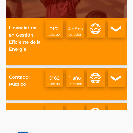
Info
Ver
Licenciatura
0161
4 años
descripci
ón
en Gestión
Eficiente de la
Energía
Info
Ver
Contador
0162
1 año
descripci
ón
Público
Info
Ver
Licenciatura
0163
5 años
descripci
ón
en Economía