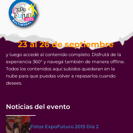
Info
Ver
Licenciatura
0164
5 años
descripci
ón
en
Administració
Ya llega
n
23 al 26 de septiembre
Agropecuaria
y luego accedé al contenido completo. Disfrutá de la
experiencia 360° y navegá también de manera offline.
Info
Todos los contenidos aquí subidos quedaran en la
Ver
Licenciatura
0165
5 años
descripci
ón
nube para que puedas volver a repasarlos cuando
en
desees.
Administració
n de
Empresas
Noticias del evento
Info
Ver
Fotos ExpoFuturo 2015 Día 2
Licenciatura
0166
4 años
descripci
ón