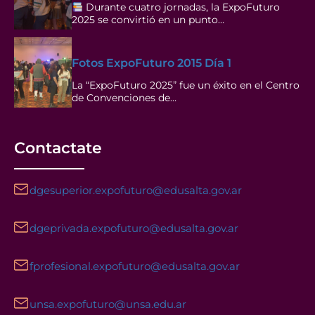
Administració
Durante cuatro jornadas, la ExpoFuturo
n de Negocios
2025 se convirtió en un punto…
Digitales
Fotos ExpoFuturo 2015 Día 1
La “ExpoFuturo 2025” fue un éxito en el Centro
Info
de Convenciones de…
Ver
Licenciatura
0167
5 años
descripci
ón
en
Comercializac
Contactate
ión
dgesuperior.expofuturo@edusalta.gov.ar
Info
Ver
Licenciatura
0168
5 años
descripci
dgeprivada.expofuturo@edusalta.gov.ar
ón
en Comercio
Internacional
fprofesional.expofuturo@edusalta.gov.ar
unsa.expofuturo@unsa.edu.ar
Info
Ver