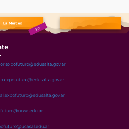
ate
or.expofuturo@edusalta.gov.ar
a.expofuturo@edusalta.gov.ar
nal.expofuturo@edusalta.gov.ar
ofuturo@unsa.edu.ar
pofuturo@ucasal.edu.ar