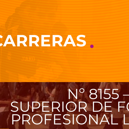
 CARRERAS
ÓN
Nº 8155 
SUPERIOR DE 
R
ÓN
PROFESIONAL 