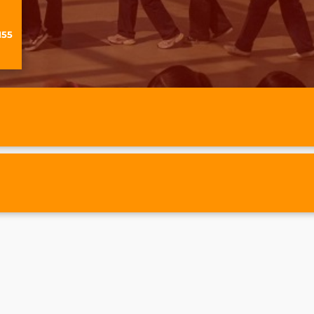
OR
155