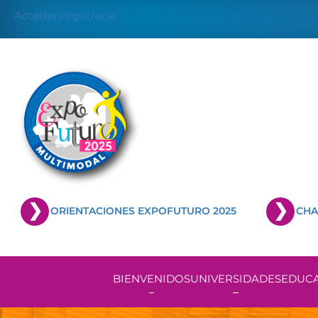
Skip
Acceder
Registrarse
to
content
ORIENTACIONES EXPOFUTURO 2025
CHA
BIENVENIDOS
UNIVERSIDADES
EDUCA