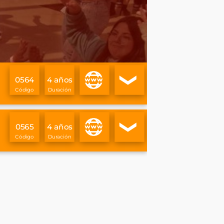
Info
Ver
0564
4 años
descripci
ón
Info
Ver
0565
4 años
descripci
ón