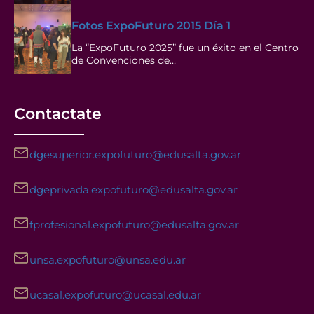
Fotos ExpoFuturo 2015 Día 1
La “ExpoFuturo 2025” fue un éxito en el Centro
de Convenciones de…
Contactate
dgesuperior.expofuturo@edusalta.gov.ar
dgeprivada.expofuturo@edusalta.gov.ar
fprofesional.expofuturo@edusalta.gov.ar
unsa.expofuturo@unsa.edu.ar
ucasal.expofuturo@ucasal.edu.ar