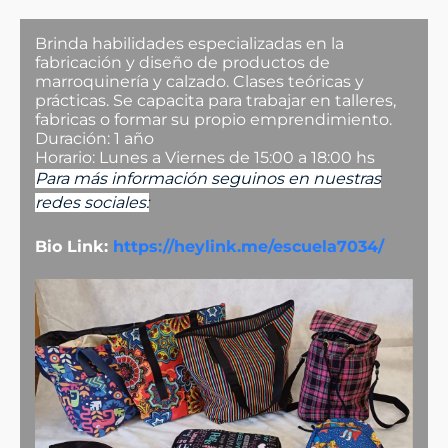
Brinda habilidades especializadas en la
fabricación y diseño de productos de
marroquinería y calzado. Clases teóricas y
prácticas. Se capacita para trabajar en talleres,
fabricas o formar su propio emprendimiento.
Duración: 1 año
Horario: Lunes a Viernes de 15:00 a 18:00 hs
Para más información seguinos en nuestras
redes sociales:
Bio Link:
https://heylink.me/escuela7034/