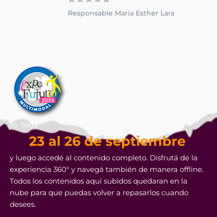
Responsable Maria Esther Lara
Ya llega
23 al 26 de septiembre
y luego accedé al contenido completo. Disfrutá de la
experiencia 360° y navegá también de manera offline.
Todos los contenidos aquí subidos quedaran en la
nube para que puedas volver a repasarlos cuando
desees.