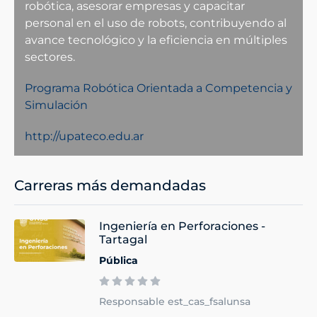
robótica, asesorar empresas y capacitar
personal en el uso de robots, contribuyendo al
avance tecnológico y la eficiencia en múltiples
sectores.
Programa Robótica Orientada a Competencia y
Simulación
http://upateco.edu.ar
Carreras más demandadas
Ingeniería en Perforaciones -
Tartagal
Pública
Responsable est_cas_fsalunsa