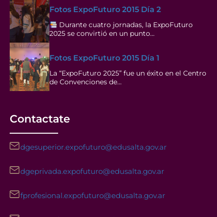
Fotos ExpoFuturo 2015 Día 2
Durante cuatro jornadas, la ExpoFuturo
2025 se convirtió en un punto…
Fotos ExpoFuturo 2015 Día 1
La “ExpoFuturo 2025” fue un éxito en el Centro
de Convenciones de…
Contactate
dgesuperior.expofuturo@edusalta.gov.ar
dgeprivada.expofuturo@edusalta.gov.ar
fprofesional.expofuturo@edusalta.gov.ar