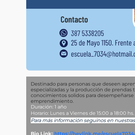
Destinado para personas que deseen apren
especializadas y la producción de prendas t
conocimientos solidos para desempeñarse en 
emprendimiento.
Duración: 1 año
Horario: Lunes a Viernes de 15:00 a 18:00 hs.
Para más información seguinos en nuestras 
Bio Link:
https://heylink.me/escuela7034