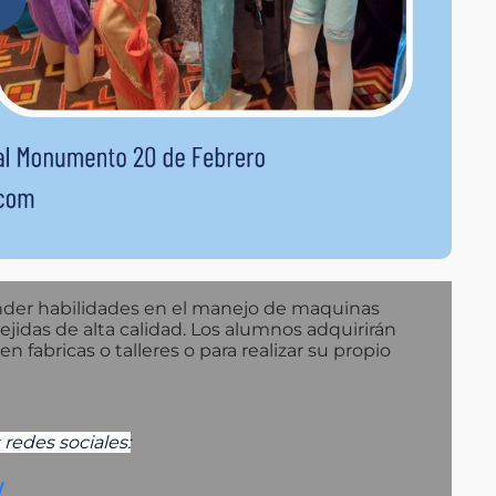
der habilidades en el manejo de maquinas
ejidas de alta calidad. Los alumnos adquirirán
fabricas o talleres o para realizar su propio
redes sociales:
/