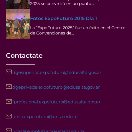
2025 se convirtió en un punto…
Fotos ExpoFuturo 2015 Día 1
La “ExpoFuturo 2025” fue un éxito en el Centro
de Convenciones de…
Contactate
dgesuperior.expofuturo@edusalta.gov.ar
dgeprivada.expofuturo@edusalta.gov.ar
fprofesional.expofuturo@edusalta.gov.ar
unsa.expofuturo@unsa.edu.ar
ucasal.expofuturo@ucasal.edu.ar